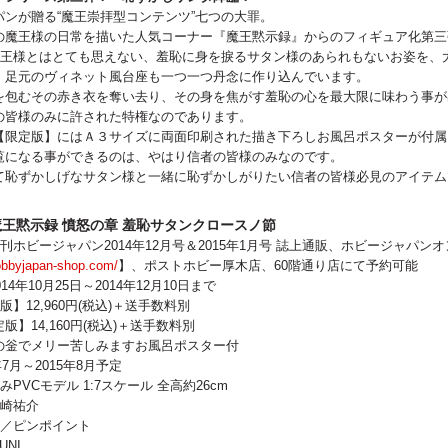
ンが贈る“魔王崇拝型コンテンツ”七つの大罪。
の魔王様の日常を描いた人気コーナー『魔王黙示録』からのフィギュア化第三
魔王様とはとても思えない、羞恥に身を捩るサタン様のあられもないお姿を、大
！足元のヴィネット風台座も一つ一つ丹念に作り込んでいます。
を包むその赤き衣を奪い去り、その身を焦がす羞恥の心を最大限に味わう事が
の皆様のみに許された特権なのであります。
【限定版】にはＡ３サイズに両面印刷された描き下ろしお風呂ポスターが付属
覧になる事ができるのは、やはり信者の皆様のみなのです。
て恥ずかしげなサタン様と一緒に恥ずかしがりたい信者の皆様必見のアイテム
魔王黙示録 憤怒の章 羞恥サタンクロースノ節
刊ホビージャパン2014年12月号＆2015年1月号 誌上通販、ホビージャパン
hobbyjapan-shop.com/
】、ポストホビー厚木店、60階通り店にて予約可能
14年10月25日～2014年12月10日まで
】12,960円(税込)＋送手数料別
4,160円(税込)＋送手数料別
メリー苦しみますお風呂ポスター付
年7月～2015年8月予定
PVCモデル 1:7スケール 全高約26cm
間崎祐介
作／ピンポイント
UNI