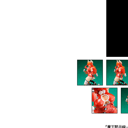
『魔王黙示録