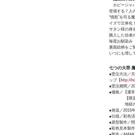
ホビージャパ
登場する７人
“憤怒”を司る
イズで立体化
サタン様の身
購入した信者
毎度お馴染み
裏面絵柄をご
いつにも増し
七つの大罪 
●受注方法／月
ップ【
http://
●受注期間／20
●価格／【通常版
【限定版】1
地獄の釡で
●発送／2015
●仕様／彩色済み
●原型製作／
●彩色見本製
●製造／AMAK