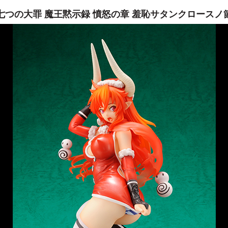
七つの大罪 魔王黙示録 憤怒の章 羞恥サタンクロースノ