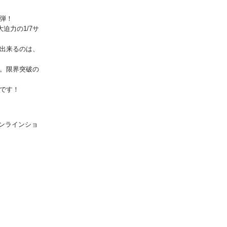
弾！
迫力の1/7サ
出来るのは、
。限界突破の
です！
オンラインショ