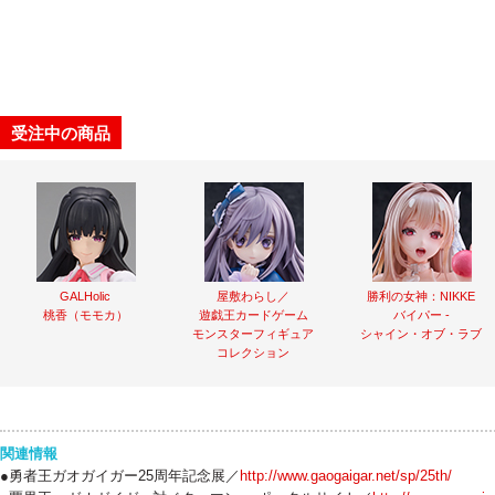
受注中の商品
GALHolic
屋敷わらし／
勝利の女神：NIKKE
桃香（モモカ）
遊戯王カードゲーム
バイパー -
モンスターフィギュア
シャイン・オブ・ラブ
コレクション
関連情報
●勇者王ガオガイガー25周年記念展／
http://www.gaogaigar.net/sp/25th/