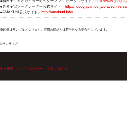
●覇界王～ガオガイガー対ベターマン～ ポータルサイト／
http://www.gaogaig
●勇者宇宙ソーグレーダー公式サイト／
http://hobbyjapan.co.jp/braveuniverse
●AMAKUNI公式サイト／
http://amakuni.info/
※画像はサンプルとなります。実際の商品とは若干異なる場合がございます。
©サンライズ
会社概要
｜
サイトポリシー
｜
お問い合わせ