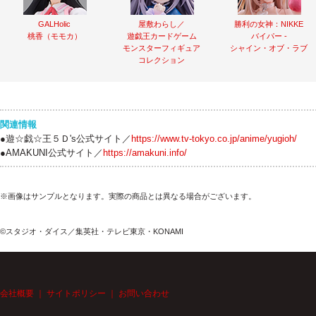
GALHolic
屋敷わらし／
勝利の女神：NIKKE
桃香（モモカ）
遊戯王カードゲーム
バイパー -
モンスターフィギュア
シャイン・オブ・ラブ
コレクション
関連情報
●遊☆戯☆王５Ｄ's公式サイト／
https://www.tv-tokyo.co.jp/anime/yugioh/
●AMAKUNI公式サイト／
https://amakuni.info/
※画像はサンプルとなります。実際の商品とは異なる場合がございます。
©スタジオ・ダイス／集英社・テレビ東京・KONAMI
会社概要
｜
サイトポリシー
｜
お問い合わせ