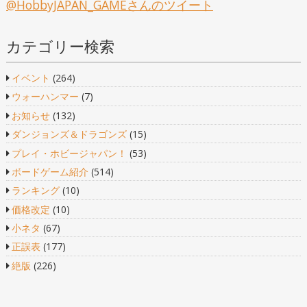
@HobbyJAPAN_GAMEさんのツイート
カテゴリー検索
イベント
(264)
ウォーハンマー
(7)
お知らせ
(132)
ダンジョンズ＆ドラゴンズ
(15)
プレイ・ホビージャパン！
(53)
ボードゲーム紹介
(514)
ランキング
(10)
価格改定
(10)
小ネタ
(67)
正誤表
(177)
絶版
(226)