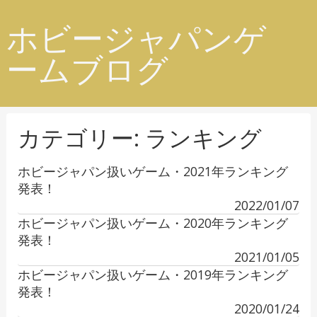
ホビージャパンゲ
ームブログ
カテゴリー:
ランキング
ホビージャパン扱いゲーム・2021年ランキング
発表！
投
2022/01/07
稿
ホビージャパン扱いゲーム・2020年ランキング
日
発表！
投
2021/01/05
稿
ホビージャパン扱いゲーム・2019年ランキング
日
発表！
投
2020/01/24