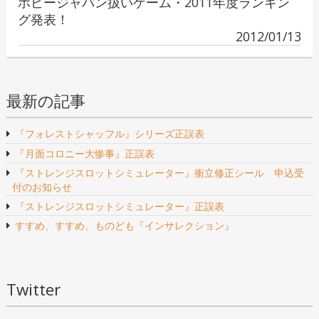
稿
ホビージャパン扱いゲーム・2011年度ランキン
日
グ発表！
投
2012/01/13
稿
日
最新の記事
『フォレストシャッフル』シリーズ正誤表
『月面コロニー大惨事』正誤表
『ストレンジスロットシミュレーター』衝立修正シール 申込受
付のお知らせ
『ストレンジスロットシミュレーター』正誤表
すすめ、すすめ、ものども『インサレクション』
Twitter