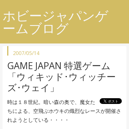
ホビージャパンゲ
ームブログ
投
2007/05/14
稿
日
GAME JAPAN 特選ゲーム
「ウィキッド･ウィッチー
ズ･ウェイ」
時は１８世紀。暗い森の奥で、魔女た
ちによる、空飛ぶホウキの熾烈なレースが開催さ
れようとしている・・・・