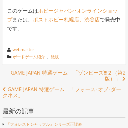
このゲームは
ホビージャパン･オンラインショッ
プ
または、
ポストホビー札幌店、渋谷店
で発売中
です。
投
webmaster
稿
カ
ボードゲーム紹介
,
絶版
者
テ
ゴ
投
GAME JAPAN 特選ゲーム 「ゾンビーズ!!!２（第2
リ
版）」
稿
ー
GAME JAPAN 特選ゲーム 「フォース･オブ･ダー
ナ
クネス」
ビ
最新の記事
ゲ
『フォレストシャッフル』シリーズ正誤表