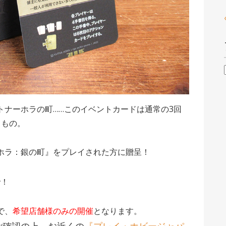
トナーホラの町……このイベントカードは通常の3回
うもの。
ホラ：銀の町』をプレイされた方に贈呈！
で！
で、
希望店舗様のみの開催
となります。