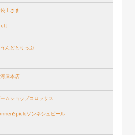
池袋上さま
rett
らうんどとりっぷ
駿河屋本店
ゲームショップコロッサス
onnenSpieleゾンネシュピール