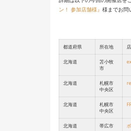
詳細は以下の今回の開催店を
ン！ 参加店舗様』
様までお問
都道府県
所在地
北海道
苫小牧
e
市
北海道
札幌市
r
中央区
北海道
札幌市
F
中央区
北海道
帯広市
ボ