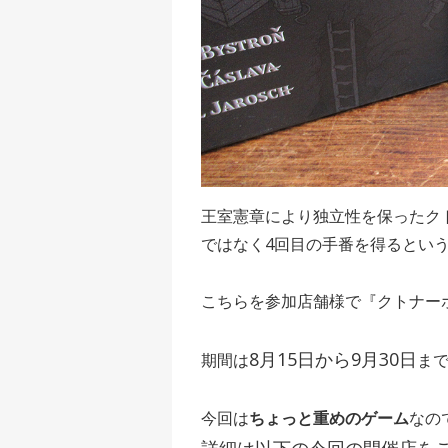
王室憲章により独立性を保ったク
ではなく4回目の手番を得るとい
こちらを参加店舗様で『クトナー
8月15日から9月30日
期間は
ま
今回は
ちょっと重めのゲーム
なの