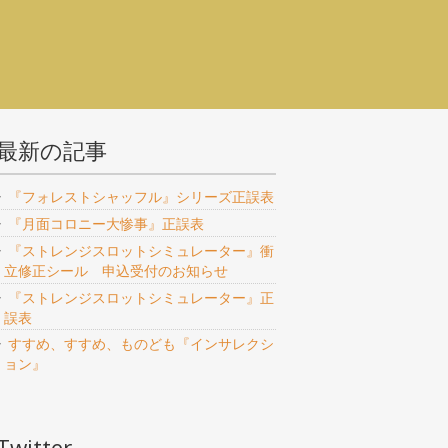
最新の記事
『フォレストシャッフル』シリーズ正誤表
『月面コロニー大惨事』正誤表
『ストレンジスロットシミュレーター』衝
立修正シール 申込受付のお知らせ
『ストレンジスロットシミュレーター』正
誤表
すすめ、すすめ、ものども『インサレクシ
ョン』
Twitter