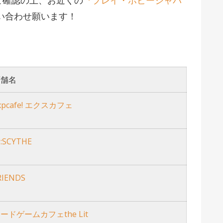
ご確認の上、お近くの
『プレイ・ホビージャパ
い合わせ願います！
店舗名
xpcafe! エクスカフェ
e:SCYTHE
RIENDS
ードゲームカフェthe Lit