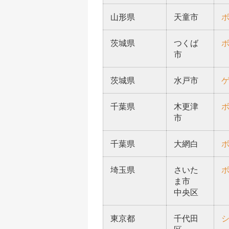
山形県
天童市
茨城県
つくば
市
茨城県
水戸市
千葉県
木更津
市
千葉県
大網白
埼玉県
さいた
ま市
中央区
東京都
千代田