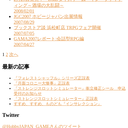
ィング～酒場の大乱闘～
日
投
2008/02/01
JGC2007 ホビージャパン出展情報
稿
投
2007/08/29
日
ブックストア談 浜松町店 TRPGフェア開催
稿
投
2007/07/05
日
GAMA2007レポート:会話型RPG編
稿
投
2007/04/27
日
稿
1
2
次へ
投
日
稿
最新の記事
の
『フォレストシャッフル』シリーズ正誤表
ペ
『月面コロニー大惨事』正誤表
『ストレンジスロットシミュレーター』衝立修正シール 申込
ー
受付のお知らせ
『ストレンジスロットシミュレーター』正誤表
ジ
すすめ、すすめ、ものども『インサレクション』
送
Twitter
り
@HobbyJAPAN_GAMEさんのツイート