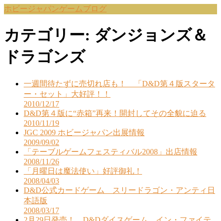
ホビージャパンゲームブログ
カテゴリー:
ダンジョンズ＆
ドラゴンズ
一週間待たずに売切れ店も！ 「D&D第４版スタータ
ー・セット」大好評！！
投
2010/12/17
D&D第４版に“赤箱”再来！開封してその全貌に迫る
稿
投
2010/11/19
日
JGC 2009 ホビージャパン出展情報
稿
投
2009/09/02
日
「テーブルゲームフェスティバル2008」出店情報
稿
投
2008/11/26
日
「月曜日は魔法使い」好評御礼！
稿
投
2008/04/03
日
D&D公式カードゲーム スリードラゴン・アンティ日
稿
本語版
日
投
2008/03/17
2月29日発売！ D&Dダイスゲーム イン・ファイテ
稿