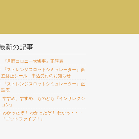
最新の記事
『月面コロニー大惨事』正誤表
『ストレンジスロットシミュレーター』衝
立修正シール 申込受付のお知らせ
『ストレンジスロットシミュレーター』正
誤表
すすめ、すすめ、ものども『インサレクシ
ョン』
わかったぞ！ わかったぞ！ わかっ・・・
『ゴットファイブ！』