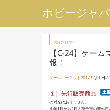
ホビージャパ
投
2017/11/22
稿
【C-24】ゲーム
日
報！
ゲームマーケット2017冬
は土日の
１）先行販売商品
の補充はありません）
来年1月から2月入荷予定の新作