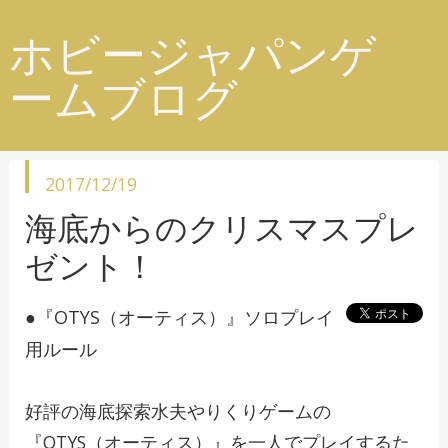
ホビージャパンゲ
ームブログ
投
2017/12/19
稿
日
海底からのクリスマスプレ
ゼント！
●『OTYS（オーティス）』ソロプレイ
用ルール
好評の海底探索水夫やりくりゲームの
『OTYS（オーティス）』を一人でプレイするた