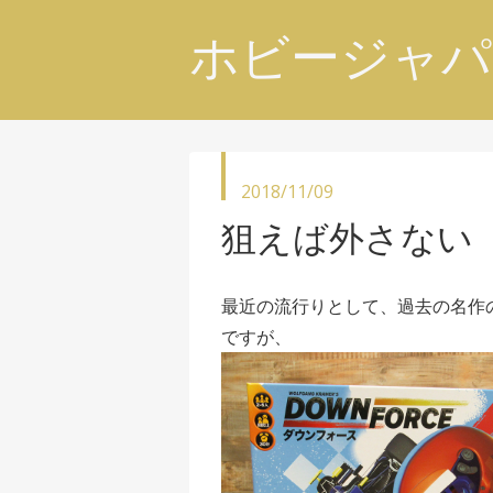
ホビージャパ
投
2018/11/09
稿
狙えば外さない
日
最近の流行りとして、過去の名作
ですが、