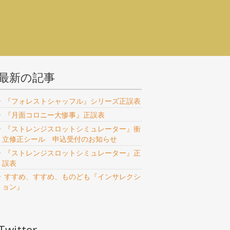
最新の記事
『フォレストシャッフル』シリーズ正誤表
『月面コロニー大惨事』正誤表
『ストレンジスロットシミュレーター』衝
立修正シール 申込受付のお知らせ
『ストレンジスロットシミュレーター』正
誤表
すすめ、すすめ、ものども『インサレクシ
ョン』
Twitter