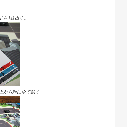
ドを1枚出す。
上から順に
全て
動く。