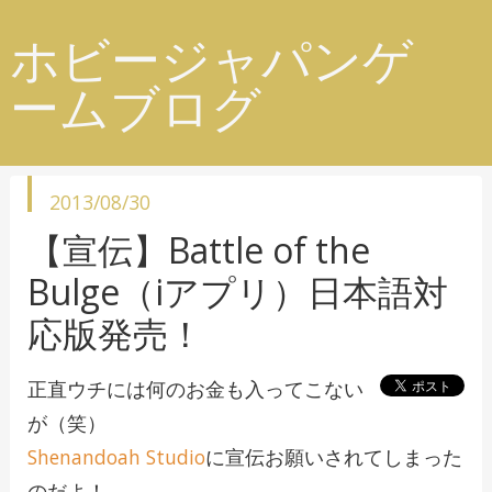
ホビージャパンゲ
ームブログ
投
2013/08/30
稿
日
【宣伝】Battle of the
Bulge（iアプリ）日本語対
応版発売！
正直ウチには何のお金も入ってこない
が（笑）
Shenandoah Studio
に宣伝お願いされてしまった
のだよ！