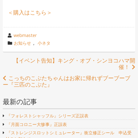
＜購入はこちら＞
投
webmaster
稿
カ
お知らせ
,
小ネタ
者
テ
ゴ
投
【イベント告知】キング・オブ・シンヨコハマ開
リ
催！
稿
ー
こっちのこぶたちゃんはお家に帰れずブーブーブ
ナ
ー『三匹のこぶた』
ビ
最新の記事
ゲ
『フォレストシャッフル』シリーズ正誤表
ー
『月面コロニー大惨事』正誤表
シ
『ストレンジスロットシミュレーター』衝立修正シール 申込受