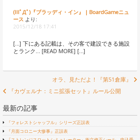
(lllﾟДﾟ)『ブラッディ・イン』 | BoardGameニュ
ース
より:
2015/12/18 17:41
[…] 下にある記載は、その客で建設できる施設
とランク… [READ MORE] […]
投
オラ、見ただよ！『第51倉庫』
稿
『カヴェルナ：ミニ拡張セット』ルール公開
ナ
最新の記事
ビ
『フォレストシャッフル』シリーズ正誤表
ゲ
『月面コロニー大惨事』正誤表
『ストレンジスロットシミュレーター』衝立修正シール 申込受