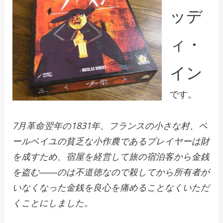
ッデ
ィ・
イン
です。
7月革命翌年の1831年、フランスの小さな村、ペ
ールベイユの貧乏な小作農であるプレイヤーは財
を成すため、宿屋を経営して旅の宿泊客から金銭
を盗む――のは不道徳なので殺してから所有者が
いなくなった金銭を良心を痛めることなくいただ
くことにしました。