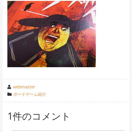
投
webmaster
稿
カ
ボードゲーム紹介
者
テ
ゴ
1件のコメント
リ
ー