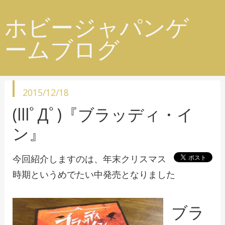
ホビージャパンゲ
ームブログ
投
2015/12/18
稿
日
(lllﾟДﾟ)『ブラッディ・イ
ン』
今回紹介しますのは、年末クリスマス
時期というめでたい中発売となりました
ブラ